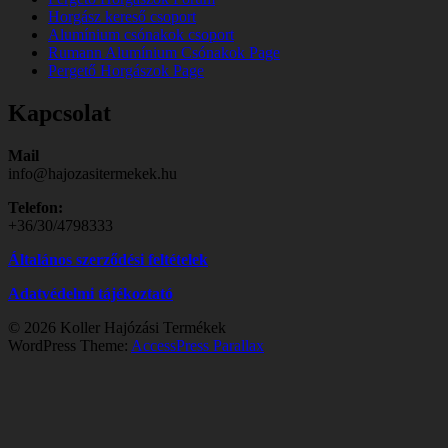
Horgász kereső csoport
Alumínium csónakok csoport
Rumann Alumínium Csónakok Page
Pergető Horgászok Page
Kapcsolat
Mail
info@hajozasitermekek.hu
Telefon:
+36/30/4798333
Általános szerződési feltételek
Adatvédelmi tájékoztató
© 2026 Koller Hajózási Termékek
WordPress Theme:
AccessPress Parallax