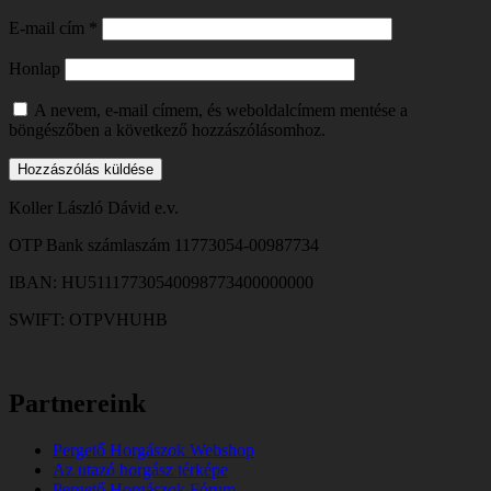
E-mail cím
*
Honlap
A nevem, e-mail címem, és weboldalcímem mentése a
böngészőben a következő hozzászólásomhoz.
Koller László Dávid e.v.
OTP Bank számlaszám 11773054-00987734
IBAN: HU51117730540098773400000000
SWIFT: OTPVHUHB
Partnereink
Pergető Horgászok Webshop
Az utazó horgász térképe
Pergető Horgászok Fórum