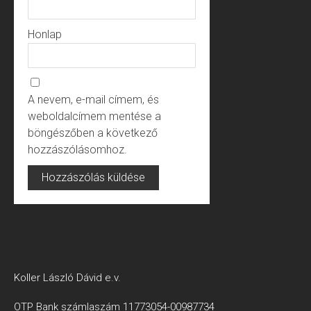
Honlap
A nevem, e-mail címem, és
weboldalcímem mentése a
böngészőben a következő
hozzászólásomhoz.
Koller László Dávid e.v.
OTP Bank számlaszám 11773054-00987734