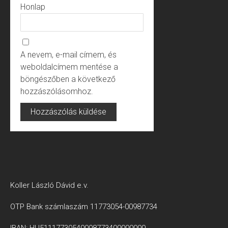
Honlap
A nevem, e-mail címem, és
weboldalcímem mentése a
böngészőben a következő
hozzászólásomhoz.
Koller László Dávid e.v.
OTP Bank számlaszám 11773054-00987734
IBAN: HU51117730540098773400000000