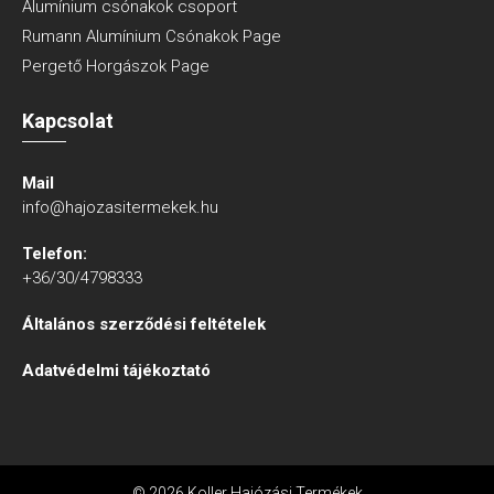
Alumínium csónakok csoport
Rumann Alumínium Csónakok Page
Pergető Horgászok Page
Kapcsolat
Mail
info@hajozasitermekek.hu
Telefon:
+36/30/4798333
Általános szerződési feltételek
Adatvédelmi tájékoztató
© 2026 Koller Hajózási Termékek