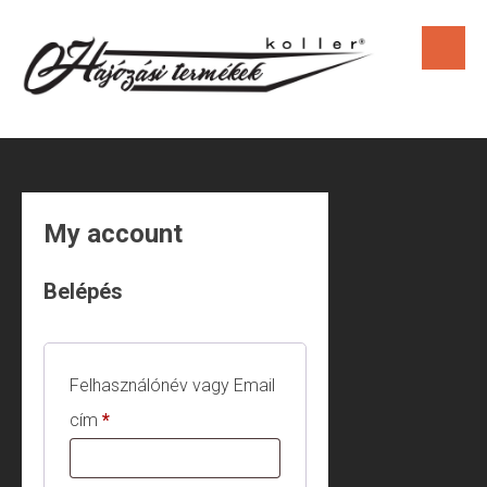
Skip
to
content
My account
Belépés
Felhasználónév vagy Email
Kötelező
cím
*