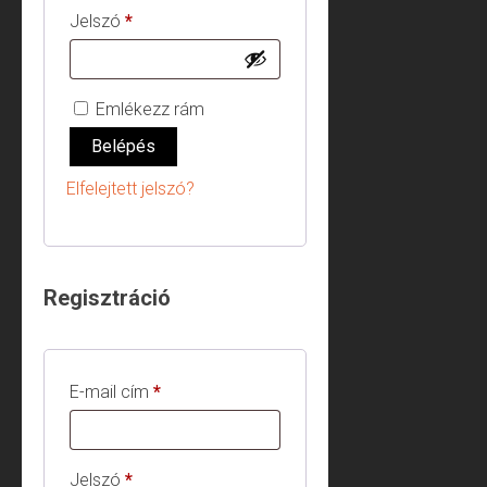
Kötelező
Jelszó
*
Emlékezz rám
Belépés
Elfelejtett jelszó?
Regisztráció
Kötelező
E-mail cím
*
Kötelező
Jelszó
*