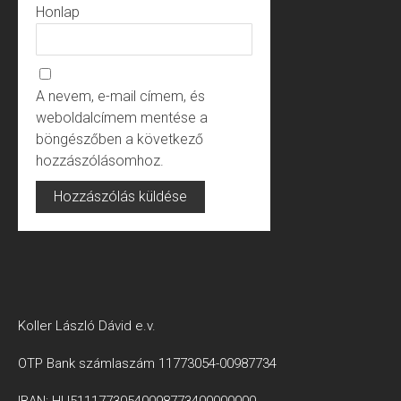
Honlap
A nevem, e-mail címem, és
weboldalcímem mentése a
böngészőben a következő
hozzászólásomhoz.
Koller László Dávid e.v.
OTP Bank számlaszám 11773054-00987734
IBAN: HU51117730540098773400000000