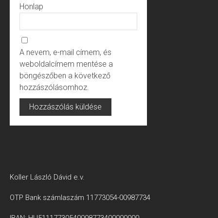
Honlap
A nevem, e-mail címem, és
weboldalcímem mentése a
böngészőben a következő
hozzászólásomhoz.
Koller László Dávid e.v.
OTP Bank számlaszám 11773054-00987734
IBAN: HU51117730540098773400000000