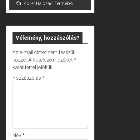
Koller Hajózási Termékek
navigáció
Vélemény, hozzászólás?
Az e-mail címet nem tesszük
közzé.
A kötelező mezőket
*
karakterrel jelöltük
Hozzászólás
*
Név
*