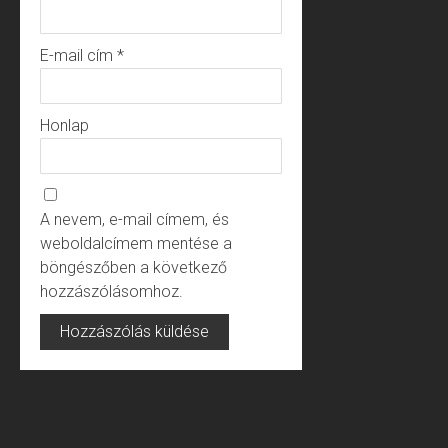
E-mail cím
*
Honlap
A nevem, e-mail címem, és
weboldalcímem mentése a
böngészőben a következő
hozzászólásomhoz.