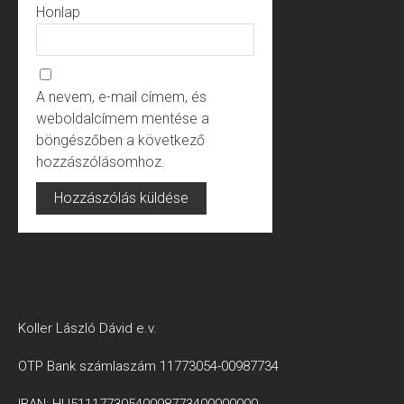
Honlap
A nevem, e-mail címem, és
weboldalcímem mentése a
böngészőben a következő
hozzászólásomhoz.
Koller László Dávid e.v.
OTP Bank számlaszám 11773054-00987734
IBAN: HU51117730540098773400000000