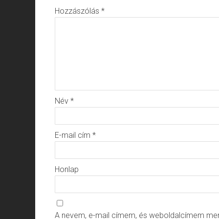
Hozzászólás
*
Név
*
E-mail cím
*
Honlap
A nevem, e-mail címem, és weboldalcímem me