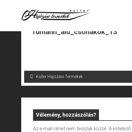
Skip
to
content
rumann_alu_csonakok_13
Bejegyzés
Koller Hajózási Termékek
navigáció
Vélemény, hozzászólás?
Az e-mail címet nem tesszük közzé.
A kötelez