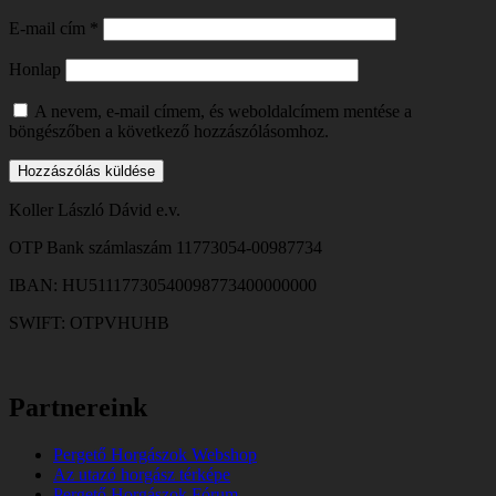
E-mail cím
*
Honlap
A nevem, e-mail címem, és weboldalcímem mentése a
böngészőben a következő hozzászólásomhoz.
Koller László Dávid e.v.
OTP Bank számlaszám 11773054-00987734
IBAN: HU51117730540098773400000000
SWIFT: OTPVHUHB
Partnereink
Pergető Horgászok Webshop
Az utazó horgász térképe
Pergető Horgászok Fórum