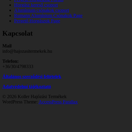
Horgász kereső csoport
Alumínium csónakok csoport
Rumann Alumínium Csónakok Page
Pergető Horgászok Page
Kapcsolat
Mail
info@hajozasitermekek.hu
Telefon:
+36/30/4798333
Általános szerződési feltételek
Adatvédelmi tájékoztató
© 2026 Koller Hajózási Termékek
WordPress Theme:
AccessPress Parallax