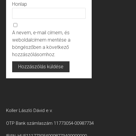
Honlap
A nevem, e-mail címem, és
weboldalcímem mentése a
böngészőben a következő
hozzászólásomhoz.
Koller László Dávid e.v.
OTP Bank számlaszám 11773054-00987734
IBAN: HU51117730540098773400000000