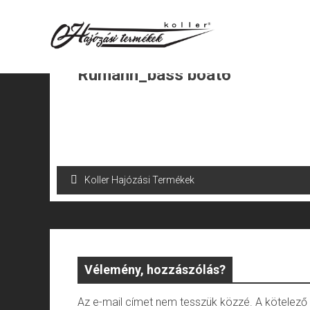
Skip
to
content
Rumann_bass boat6
Bejegyzés
Koller Hajózási Termékek
navigáció
Vélemény, hozzászólás?
Az e-mail címet nem tesszük közzé.
A kötelez