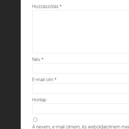
Hozzászólás
*
Név
*
E-mail cím
*
Honlap
A nevem, e-mail címem, és weboldalcímem me