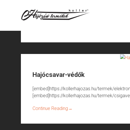
Skip
to
content
Címke:
saválló csónak veretek
Hajócsavar-védők
[embed]https://kollerhajozas.hu/termek/elek
[embed]https://kollerhajozas.hu/termek/csiga
Continue Reading
→