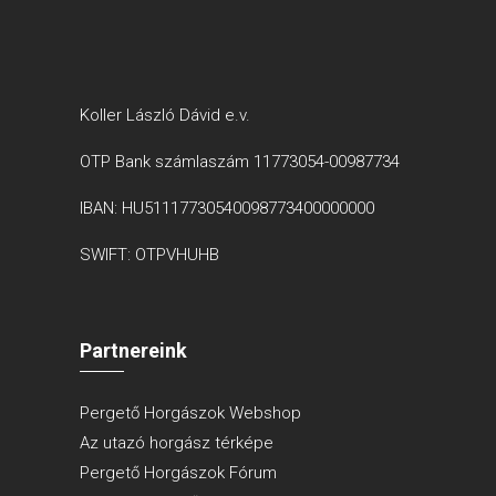
Koller László Dávid e.v.
OTP Bank számlaszám 11773054-00987734
IBAN: HU51117730540098773400000000
SWIFT: OTPVHUHB
Partnereink
Pergető Horgászok Webshop
Az utazó horgász térképe
Pergető Horgászok Fórum