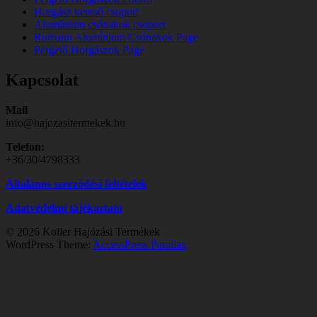
Horgász kereső csoport
Alumínium csónakok csoport
Rumann Alumínium Csónakok Page
Pergető Horgászok Page
Kapcsolat
Mail
info@hajozasitermekek.hu
Telefon:
+36/30/4798333
Általános szerződési feltételek
Adatvédelmi tájékoztató
© 2026 Koller Hajózási Termékek
WordPress Theme:
AccessPress Parallax