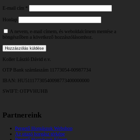
E-mail cím
*
Honlap
A nevem, e-mail címem, és weboldalcímem mentése a
böngészőben a következő hozzászólásomhoz.
Koller László Dávid e.v.
OTP Bank számlaszám 11773054-00987734
IBAN: HU51117730540098773400000000
SWIFT: OTPVHUHB
Partnereink
Pergető Horgászok Webshop
Az utazó horgász térképe
Pergető Horgászok Fórum