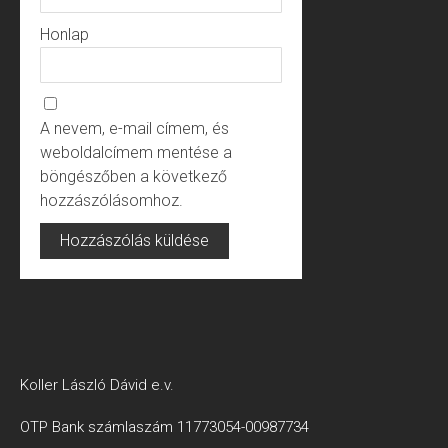
Honlap
A nevem, e-mail címem, és
weboldalcímem mentése a
böngészőben a következő
hozzászólásomhoz.
Koller László Dávid e.v.
OTP Bank számlaszám 11773054-00987734