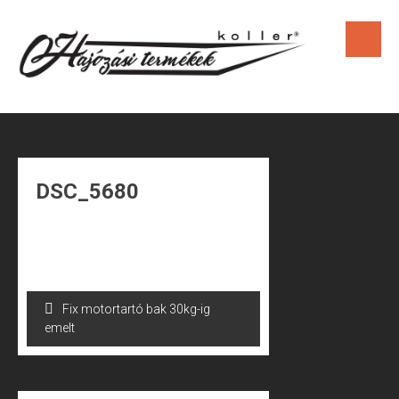
Skip
to
content
DSC_5680
Bejegyzés
Fix motortartó bak 30kg-ig
navigáció
emelt