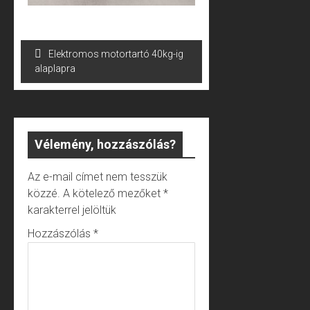
Bejegyzés
Elektromos motortartó 40kg-ig
navigáció
alaplapra
Vélemény, hozzászólás?
Az e-mail címet nem tesszük
közzé.
A kötelező mezőket
*
karakterrel jelöltük
Hozzászólás
*