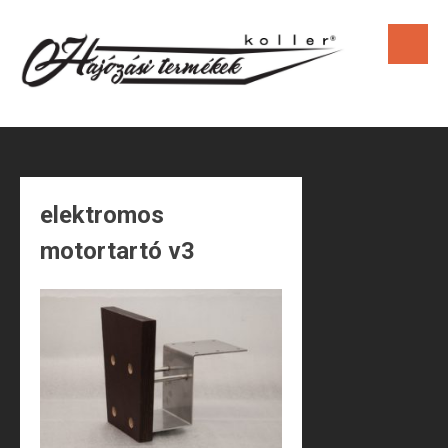
Skip
to
content
elektromos
motortartó v3