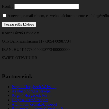
Honlap
A nevem, e-mail címem, és weboldalcímem mentése a böngészőb
Koller László Dávid e.v.
OTP Bank számlaszám 11773054-00987734
IBAN: HU51117730540098773400000000
SWIFT: OTPVHUHB
Partnereink
Pergető Horgászok Webshop
Az utazó horgász térképe
Pergető Horgászok Fórum
Horgász kereső csoport
Alumínium csónakok csoport
Rumann Alumínium Csónakok Page