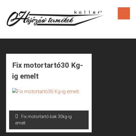
Skip
to
content
Fix motortartó30 Kg-
ig emelt
Bejegyzés
Fix motortartó bak 30kg-ig
navigáció
emelt