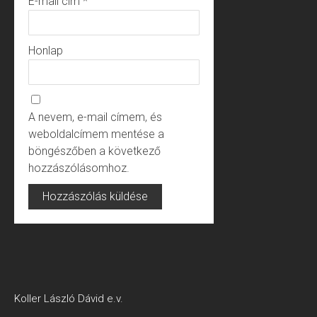
E-mail cím
*
Honlap
A nevem, e-mail címem, és
weboldalcímem mentése a
böngészőben a következő
hozzászólásomhoz.
Koller László Dávid e.v.