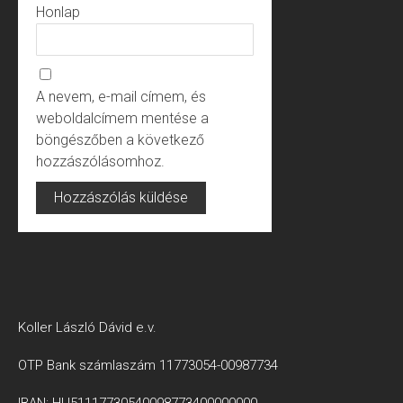
Honlap
A nevem, e-mail címem, és
weboldalcímem mentése a
böngészőben a következő
hozzászólásomhoz.
Koller László Dávid e.v.
OTP Bank számlaszám 11773054-00987734
IBAN: HU51117730540098773400000000