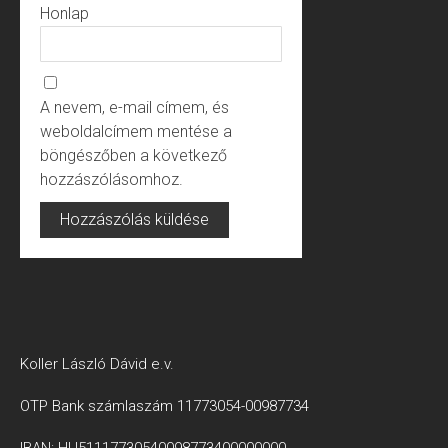
Honlap
A nevem, e-mail címem, és
weboldalcímem mentése a
böngészőben a következő
hozzászólásomhoz.
Koller László Dávid e.v.
OTP Bank számlaszám 11773054-00987734
IBAN: HU51117730540098773400000000