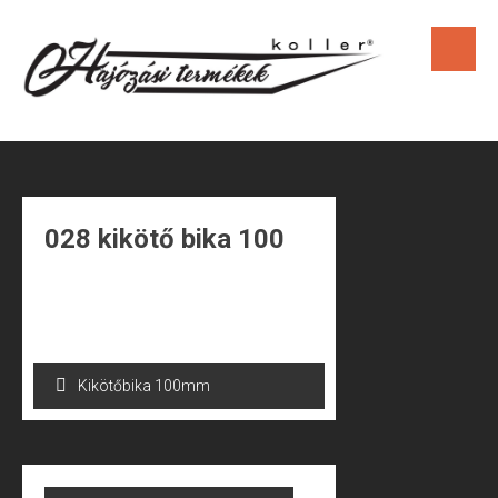
Skip
to
content
028 kikötő bika 100
Bejegyzés
Kikötőbika 100mm
navigáció