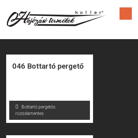
Skip
to
content
046 Bottartó pergető
Bejegyzés
Bottartó pergetős
navigáció
rozsdamentes