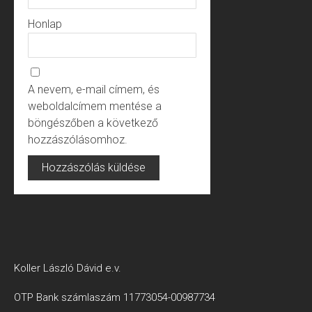
Honlap
A nevem, e-mail címem, és
weboldalcímem mentése a
böngészőben a következő
hozzászólásomhoz.
Koller László Dávid e.v.
OTP Bank számlaszám 11773054-00987734