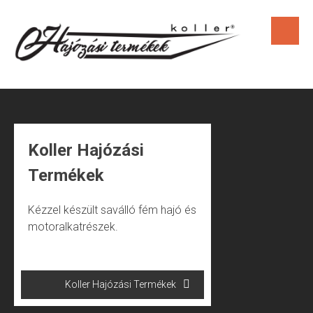
Skip
to
content
Koller Hajózási
Termékek
Kézzel készült saválló fém hajó és
motoralkatrészek.
Bejegyzés
Koller Hajózási Termékek
navigáció