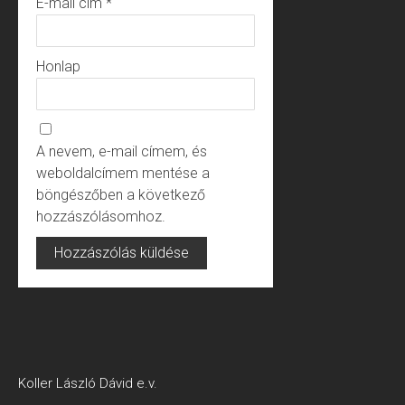
E-mail cím
*
Honlap
A nevem, e-mail címem, és
weboldalcímem mentése a
böngészőben a következő
hozzászólásomhoz.
Koller László Dávid e.v.