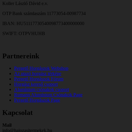
Koller László Dávid e.v.
OTP Bank számlaszám 11773054-00987734
IBAN: HU51117730540098773400000000
SWIFT: OTPVHUHB
Partnereink
Pergető Horgászok Webshop
Az utazó horgász térképe
Pergető Horgászok Fórum
Horgász kereső csoport
Alumínium csónakok csoport
Rumann Alumínium Csónakok Page
Pergető Horgászok Page
Kapcsolat
Mail
info@hajozasitermekek.hu