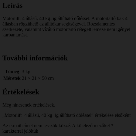
Leírás
Motorlift- 4 állású, 40 kg- ig állítható dőléssel: A motortartó bak 4
állásban rögzíthető az állítókar segítségével. Rozsdamentes
szerkezete, valamint vízálló motortartó rétegelt lemeze nem igényel
karbantartást.
További információk
Tömeg
3 kg
Méretek
21 × 21 × 50 cm
Értékelések
Még nincsenek értékelések.
„Motorlift- 4 állású, 40 kg- ig állítható döléssel” értékelése elsőként
Az e-mail címet nem tesszük közzé.
A kötelező mezőket
*
karakterrel jelöltük