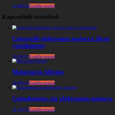
22 860
Ft
Kosárba teszem
Kapcsolódó termékek
Csigavédő elektromos motorra 26cm
rozsdametes
10 990
Ft
Kosárba teszem
Motortartó Állvány
50 800
Ft
Kosárba teszem
Csónakmotor zár elektromos motorra
24 130
Ft
Kosárba teszem