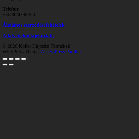
Telefon:
+36/30/4798333
Általános szerződési feltételek
Adatvédelmi tájékoztató
© 2026 Koller Hajózási Termékek
WordPress Theme:
AccessPress Parallax