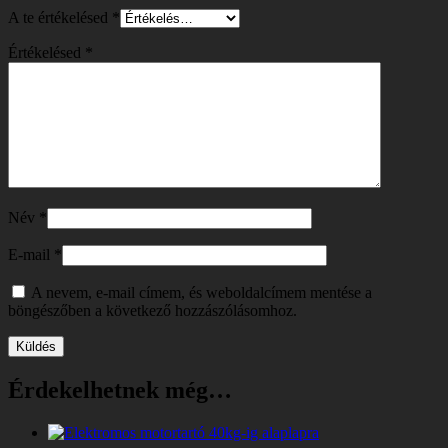
A te értékelésed
*
Értékelésed
*
Név
*
E-mail
*
A nevem, e-mail címem, és weboldalcímem mentése a
böngészőben a következő hozzászólásomhoz.
Érdekelhetnek még…