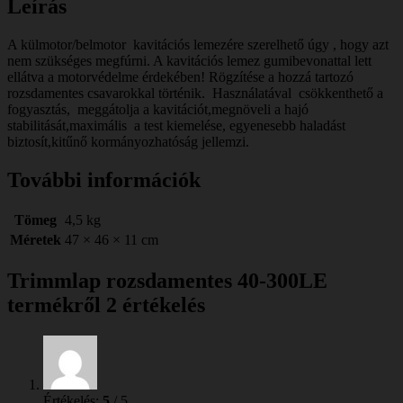
Leírás
A külmotor/belmotor kavitációs lemezére szerelhető úgy , hogy azt
nem szükséges megfúrni. A kavitációs lemez gumibevonattal lett
ellátva a motorvédelme érdekében! Rögzítése a hozzá tartozó
rozsdamentes csavarokkal történik. Használatával csökkenthető a
fogyasztás, meggátolja a kavitációt,megnöveli a hajó
stabilitását,maximális a test kiemelése, egyenesebb haladást
biztosít,kitűnő kormányozhatóság jellemzi.
További információk
Tömeg
4,5 kg
Méretek
47 × 46 × 11 cm
Trimmlap rozsdamentes 40-300LE
termékről 2 értékelés
Értékelés:
5
/ 5