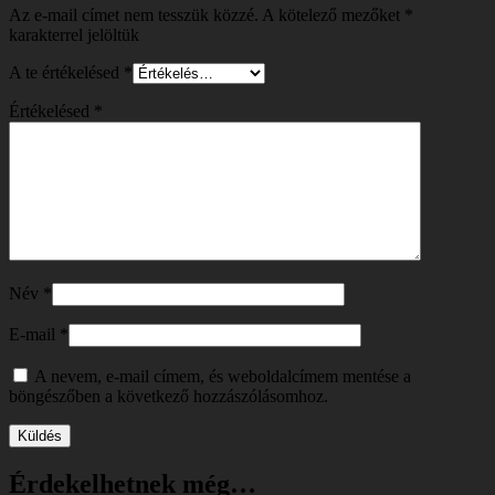
Az e-mail címet nem tesszük közzé.
A kötelező mezőket
*
karakterrel jelöltük
A te értékelésed
*
Értékelésed
*
Név
*
E-mail
*
A nevem, e-mail címem, és weboldalcímem mentése a
böngészőben a következő hozzászólásomhoz.
Érdekelhetnek még…