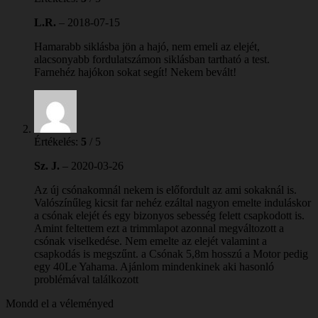
L.R.
–
2018-07-15
Hamarabb siklásba jön a hajó, nem emeli az elejét,
alacsonyabb fordulatszámon siklásban tartható a test.
Farnehéz hajókon sokat segít! Nekem bevált!
Értékelés:
5
/ 5
Sz. J.
–
2020-03-26
Az új csónakomnál nekem is előfordult az ami sokaknál is.
Valószínűleg kicsit far nehéz ezáltal nagyon emelte induláskor
a csónak elejét és egy bizonyos sebesség felett csapkodott is.
Amint feltettem ezt a trimmlapot azonnal megváltozott a
csónak viselkedése. Nem emelte az elejét valamint a
csapkodás is megszűnt. a Csónak 5,8m hosszú a Motor pedig
egy 40Le Yahama. Ajánlom mindenkinek aki hasonló
problémával találkozott
Mondd el a véleményed