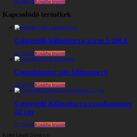
43 180
Ft
Kosárba teszem
Kapcsolódó termékek
Csigavédő külmotorra 22cm 5-20LE
31 750
Ft
Kosárba teszem
Csónakmotor zár külmotorra
24 130
Ft
Kosárba teszem
Csigavédő Külmotorra rozsdamentes
22 cm
17 780
Ft
Kosárba teszem
Koller László Dávid e.v.