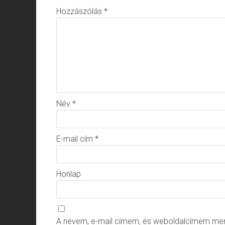
Hozzászólás
*
Név
*
E-mail cím
*
Honlap
A nevem, e-mail címem, és weboldalcímem me