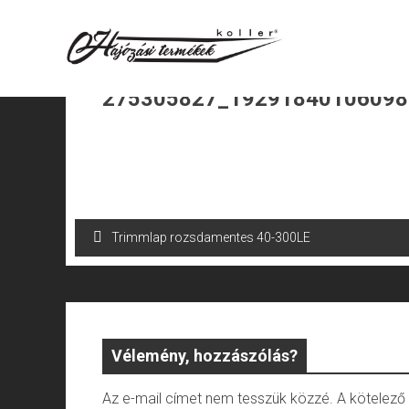
Skip
to
content
275305827_19291840106098
Bejegyzés
Trimmlap rozsdamentes 40-300LE
navigáció
Vélemény, hozzászólás?
Az e-mail címet nem tesszük közzé.
A kötelez