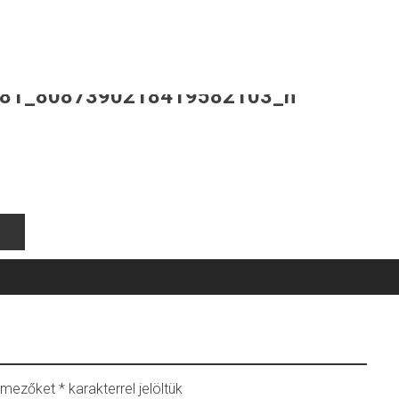
81_8087390218419582103_n
ő mezőket
*
karakterrel jelöltük